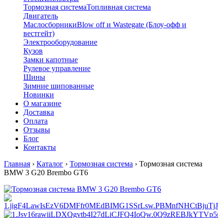
Тормозная система
Топливная система
Двигатель
Маслосборники
Blow off и Wastegate (Блоу-офф и
вестгейт)
Электрооборудование
Кузов
Замки капотные
Рулевое управление
Шины
Зимние шипованные
Новинки
О магазине
Доставка
Оплата
Отзывы
Блог
Контакты
Главная
›
Каталог
›
Тормозная система
›
Тормозная система
BMW 3 G20 Brembo GT6