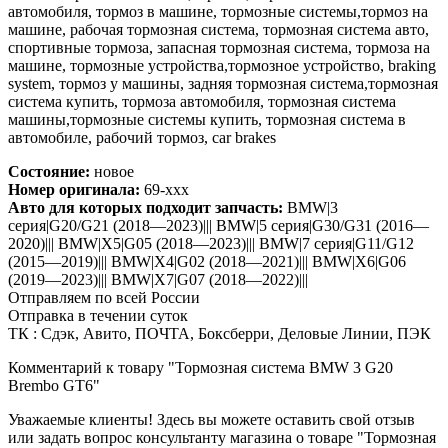
автомобиля, тормоз в машине, тормозные системы,тормоз на
машине, рабочая тормозная система, тормозная система авто,
спортивные тормоза, запасная тормозная система, тормоза на
машине, тормозные устройства,тормозное устройство, braking
system, тормоз у машины, задняя тормозная система,тормозная
система купить, тормоза автомобиля, тормозная система
машины,тормозные системы купить, тормозная система в
автомобиле, рабочий тормоз, car brakes
Состояние:
новое
Номер оригинала:
69-xxx
Авто для которых подходит запчасть:
BMW|3
серия|G20/G21 (2018—2023)||| BMW|5 серия|G30/G31 (2016—
2020)||| BMW|X5|G05 (2018—2023)||| BMW|7 серия|G11/G12
(2015—2019)||| BMW|X4|G02 (2018—2021)||| BMW|X6|G06
(2019—2023)||| BMW|X7|G07 (2018—2022)|||
Отправляем по всей России
Отправка в течении суток
ТК : Сдэк, Авито, ПОЧТА, Боксберри, Деловые Линии, ПЭК
Комментарий к товару "Тормозная система BMW 3 G20
Brembo GT6"
Уважаемые клиенты! Здесь вы можете оставить свой отзыв
или задать вопрос консультанту магазина о товаре "Тормозная