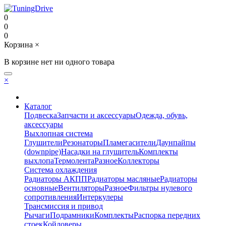
0
0
0
Корзина
×
В корзине нет ни одного товара
×
Каталог
Подвеска
Запчасти и аксессуары
Одежда, обувь,
аксессуары
Выхлопная система
Глушители
Резонаторы
Пламегасители
Даунпайпы
(downpipe)
Насадки на глушитель
Комплекты
выхлопа
Термолента
Разное
Коллекторы
Система охлаждения
Радиаторы АКПП
Радиаторы масляные
Радиаторы
основные
Вентиляторы
Разное
Фильтры нулевого
сопротивления
Интеркулеры
Трансмиссия и привод
Рычаги
Подрамники
Комплекты
Распорка передних
стоек
Койловеры