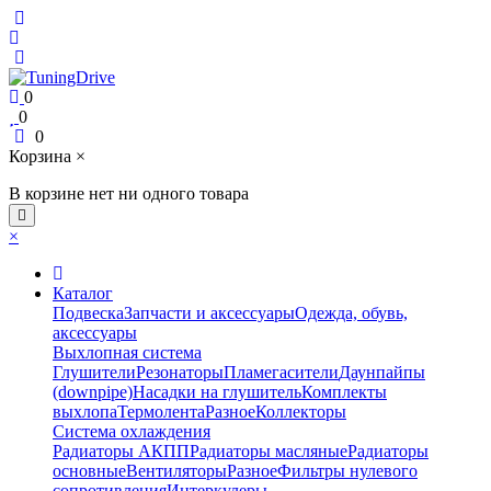
0
0
0
Корзина
×
В корзине нет ни одного товара
×
Каталог
Подвеска
Запчасти и аксессуары
Одежда, обувь,
аксессуары
Выхлопная система
Глушители
Резонаторы
Пламегасители
Даунпайпы
(downpipe)
Насадки на глушитель
Комплекты
выхлопа
Термолента
Разное
Коллекторы
Система охлаждения
Радиаторы АКПП
Радиаторы масляные
Радиаторы
основные
Вентиляторы
Разное
Фильтры нулевого
сопротивления
Интеркулеры