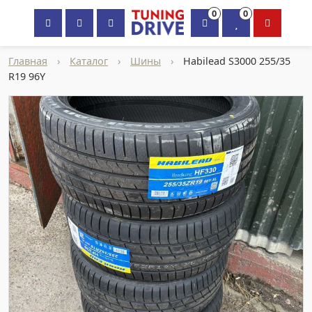
0
0
×
Главная
›
Каталог
›
Шины
›
Habilead S3000 255/35
R19 96Y