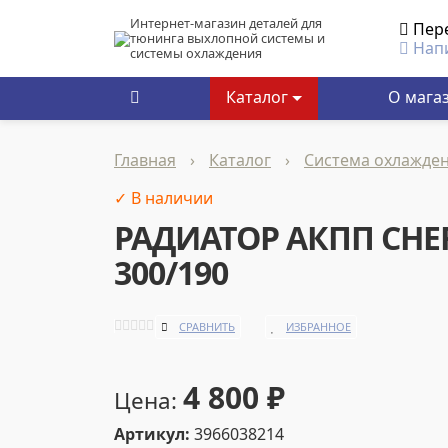
Интернет-магазин деталей для
Пер
тюнинга выхлопной системы и
Нап
системы охлаждения
Каталог
О мага
Главная
›
Каталог
›
Система охлажде
✓ В наличии
РАДИАТОР АКПП CHER
300/190
СРАВНИТЬ
ИЗБРАННОЕ
4 800
₽
Цена:
Артикул:
3966038214