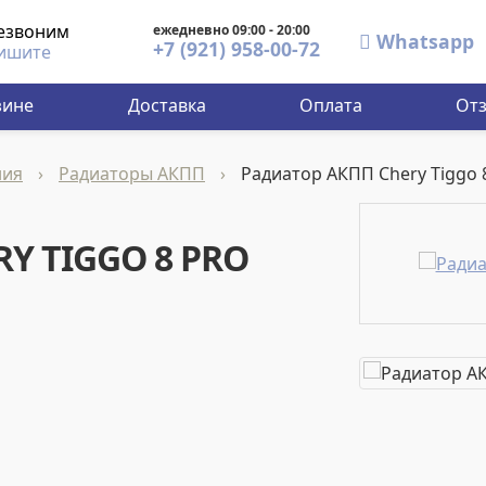
езвоним
ежедневно 09:00 - 20:00
Whatsapp
+7 (921) 958-00-72
ишите
зине
Доставка
Оплата
От
ния
›
Радиаторы АКПП
›
Радиатор АКПП Chery Tiggo 8
Y TIGGO 8 PRO