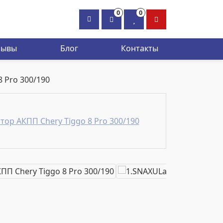
0
0
×
зывы
Блог
Контакты
 Pro 300/190