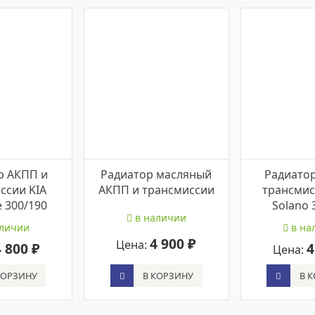
р АКПП и
Радиатор масляный
Радиато
ссии KIA
АКПП и трансмиссии
трансмис
 300/190
Solano 
в наличии
личии
в на
4 900 ₽
Цена:
4 800 ₽
4
Цена:
В КОРЗИНУ
КОРЗИНУ
В 