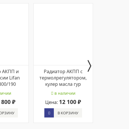
р АКПП и
Радиатор АКПП с
Радиатор
сии Lifan
термолрегулятором,
полупро
300/190
кулер масла гур
термостато
личии
в наличии
в на
 800 ₽
12 100 ₽
14
Цена:
Цена:
КОРЗИНУ
В КОРЗИНУ
В К