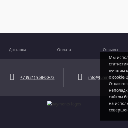
Доставка
Оплата
Отзывы
Мы испол
статистик
лучшим к
о cookie-
+7 (921) 958-00-72
info@tuningdrive.ru
Отключен
неполадк
сайтом б
на испол
совершен