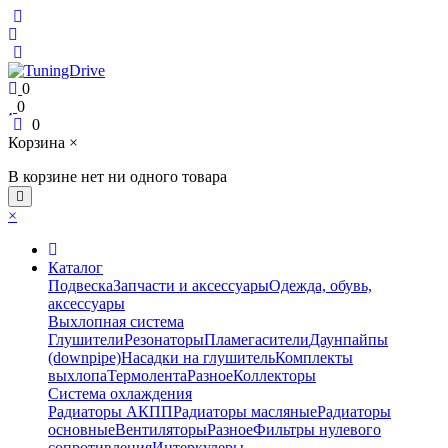
0
0
0
Корзина
×
В корзине нет ни одного товара
×
Каталог
Подвеска
Запчасти и аксессуары
Одежда, обувь,
аксессуары
Выхлопная система
Глушители
Резонаторы
Пламегасители
Даунпайпы
(downpipe)
Насадки на глушитель
Комплекты
выхлопа
Термолента
Разное
Коллекторы
Система охлаждения
Радиаторы АКПП
Радиаторы масляные
Радиаторы
основные
Вентиляторы
Разное
Фильтры нулевого
сопротивления
Интеркулеры