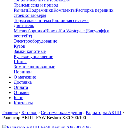
Трансмиссия и привод
Рычаги
Подрамники
Комплекты
Распорка передних
стоек
Койловеры
Тормозная система
Топливная система
Двигатель
Маслосборники
Blow off и Wastegate (Блоу-офф и
вестгейт)
Электрооборудование
Кузов
Замки капотные
Рулевое управление
Шины
Зимние шипованные
Новинки
О магазине
Доставка
Оплата
Отзывы
Блог
Контакты
Главная
›
Каталог
›
Система охлаждения
›
Радиаторы АКПП
›
Радиатор АКПП FAW Besturn X80 300/190