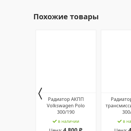
Похожие товары
Радиатор АКПП
Радиато
Volkswagen Polo
трансмисси
300/190
300
в наличии
в н
4 800 ₽
Цена:
Цена: