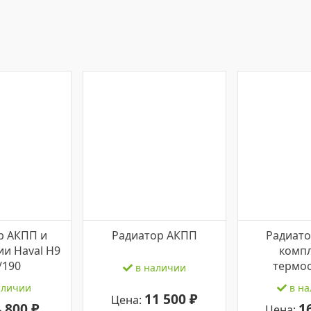
р АКПП и
Радиатор АКПП
Радиат
и Haval H9
компл
/190
термо
в наличии
аличии
в на
11 500 ₽
Цена:
4 800 ₽
1
Цена: