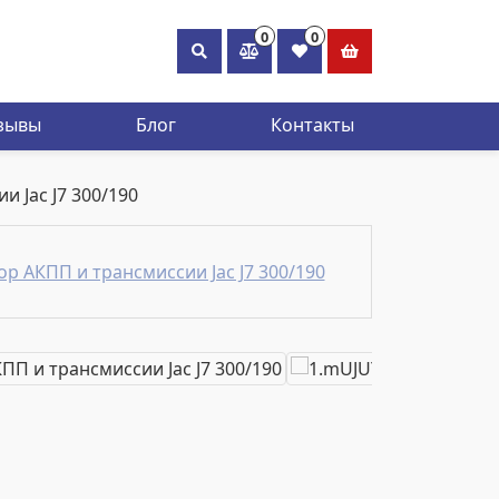
0
0
×
зывы
Блог
Контакты
 Jac J7 300/190