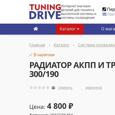
Интернет-магазин
Пер
деталей для тюнинга
выхлопной системы и
Нап
системы охлаждения
Каталог
О маг
Главная
›
Каталог
›
Система охлажде
✓ В наличии
РАДИАТОР АКПП И ТР
300/190
ИЗБРАННОЕ
СРАВНИТЬ
4 800
₽
Цена: