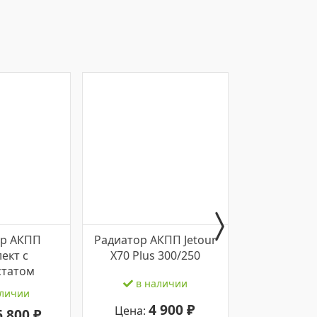
ор АКПП
Радиатор АКПП Jetour
Радиатор
ект с
X70 Plus 300/250
трансмисси
статом
H1 30
в наличии
личии
в на
4 900 ₽
Цена:
6 800 ₽
4
Цена: