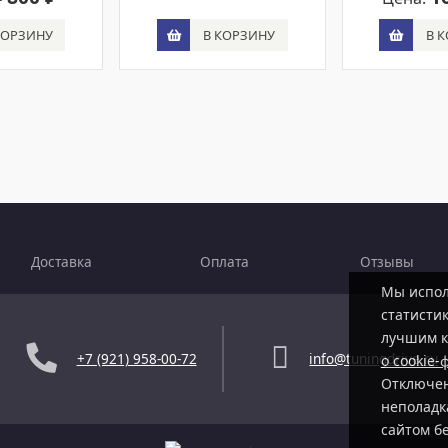
В КОРЗИНУ
КОРЗИНУ
В 
Доставка
Оплата
Отзывы
Мы испол
статистик
лучшим к
+7 (921) 958-00-72
info@tuningdrive.ru
о cookie-
Отключен
неполадк
сайтом б