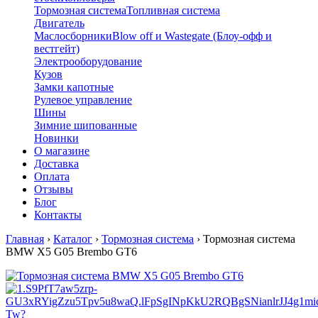
Тормозная система
Топливная система
Двигатель
Маслосборники
Blow off и Wastegate (Блоу-офф и
вестгейт)
Электрооборудование
Кузов
Замки капотные
Рулевое управление
Шины
Зимние шипованные
Новинки
О магазине
Доставка
Оплата
Отзывы
Блог
Контакты
Главная
›
Каталог
›
Тормозная система
›
Тормозная система
BMW X5 G05 Brembo GT6