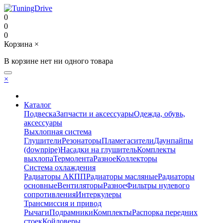
0
0
0
Корзина
×
В корзине нет ни одного товара
×
Каталог
Подвеска
Запчасти и аксессуары
Одежда, обувь,
аксессуары
Выхлопная система
Глушители
Резонаторы
Пламегасители
Даунпайпы
(downpipe)
Насадки на глушитель
Комплекты
выхлопа
Термолента
Разное
Коллекторы
Система охлаждения
Радиаторы АКПП
Радиаторы масляные
Радиаторы
основные
Вентиляторы
Разное
Фильтры нулевого
сопротивления
Интеркулеры
Трансмиссия и привод
Рычаги
Подрамники
Комплекты
Распорка передних
стоек
Койловеры