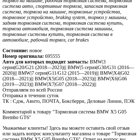
тормоз на машине, рабочая тормозная система, тормозная
система авто, спортивные тормоза, запасная тормозная
система, тормоза на машине, тормозные устройства,
тормозное устройство, braking system, тормоз у машины,
задняя тормозная система, тормозная система купить,
тормоза автомобиля, тормозная система машины,
тормозные системы купить, тормозная система в
автомобиле, рабочий тормоз, car brakes
Состояние:
новое
Номер оригинала:
695555
Авто для которых подходит запчасть:
BMW|3
серия|G20/G21 (2018—2023)||| BMW|5 серия|G30/G31 (2016—
2020)||| BMW|7 серия|G11/G12 (2015—2019)||| BMW|X4|G02
(2018—2021)||| BMW|X5|G05 (2018—2023)||| BMW|X6|G06
(2019—2023)||| BMW|X7|G07 (2018—2022)|||
Отправляем по всей России
Отправка в течении суток
ТК : Сдэк, Авито, ПОЧТА, Боксберри, Деловые Линии, ПЭК
Комментарий к товару "Тормозная система BMW X5 G05
Brembo GT6"
Уважаемые клиенты! Здесь вы можете оставить свой отзыв
или задать вопрос консультанту магазина о товаре "Тормозная
система BMW X5 G05 Brembo GT6". Ответ на вопрос вы