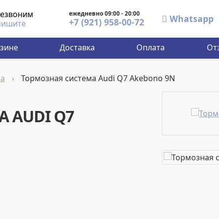
езвоним
ежедневно 09:00 - 20:00
Whatsapp
+7 (921) 958-00-72
ишите
азине
Доставка
Оплата
От
ма
›
Тормозная система Audi Q7 Akebono 9N
 AUDI Q7