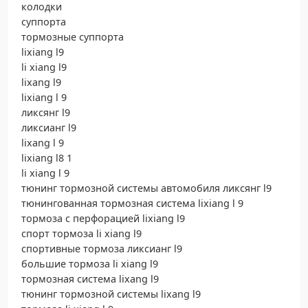
колодки
суппорта
тормозные суппорта
lixiang l9
li xiang l9
lixang l9
lixiang l 9
ликсянг l9
ликсианг l9
lixang l 9
lixiang l8 1
li xiang l 9
тюнинг тормозной системы автомобиля ликсянг l9
тюнингованная тормозная система lixiang l 9
тормоза с перфорацией lixiang l9
спорт тормоза li xiang l9
спортивные тормоза ликсианг l9
большие тормоза li xiang l9
тормозная система lixang l9
тюнинг тормозной системы lixang l9