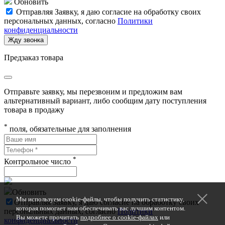
Обновить
Отправляя Заявку, я даю согласие на обработку своих
персональных данных, согласно
Политики
конфиденциальности
Жду звонка
Предзаказ товара
Отправьте заявку, мы перезвоним и предложим вам
альтернативный вариант, либо сообщим дату поступления
товара в продажу
*
поля, обязательные для заполнения
*
Контрольное число
Обновить
Мы используем cookie-файлы, чтобы получить статистику,
Отправляя Заявку, я даю согласие на обработку своих
которая помогает нам обеспечивать вас лучшим контентом.
персональных данных, согласно
Политики
Вы можете прочитать
подробнее о cookie-файлах
или
конфиденциальности