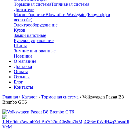
Тормозная система
Топливная система
Двигатель
Маслосборники
Blow off и Wastegate (Блоу-офф и
вестгейт)
Электрооборудование
Кузов
Замки капотные
Рулевое управление
Шины
Зимние шипованные
Новинки
О магазине
Доставка
Оплата
Отзывы
Блог
Контакты
Главная
›
Каталог
›
Тормозная система
›
Volkswagen Passat B8
Brembo GT6