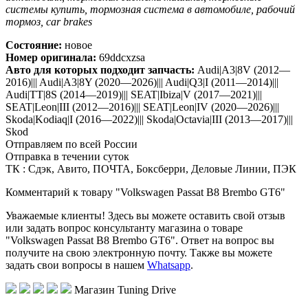
системы купить, тормозная система в автомобиле, рабочий
тормоз, car brakes
Состояние:
новое
Номер оригинала:
69ddcxzsa
Авто для которых подходит запчасть:
Audi|A3|8V (2012—
2016)||| Audi|A3|8Y (2020—2026)||| Audi|Q3|I (2011—2014)|||
Audi|TT|8S (2014—2019)||| SEAT|Ibiza|V (2017—2021)|||
SEAT|Leon|III (2012—2016)||| SEAT|Leon|IV (2020—2026)|||
Skoda|Kodiaq|I (2016—2022)||| Skoda|Octavia|III (2013—2017)|||
Skod
Отправляем по всей России
Отправка в течении суток
ТК : Сдэк, Авито, ПОЧТА, Боксберри, Деловые Линии, ПЭК
Комментарий к товару "Volkswagen Passat B8 Brembo GT6"
Уважаемые клиенты! Здесь вы можете оставить свой отзыв
или задать вопрос консультанту магазина о товаре
"Volkswagen Passat B8 Brembo GT6". Ответ на вопрос вы
получите на свою электронную почту. Также вы можете
задать свои вопросы в нашем
Whatsapp
.
Магазин Tuning Drive