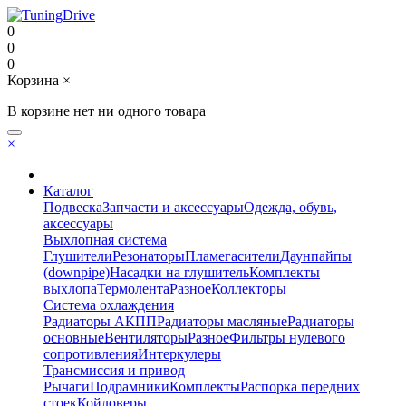
0
0
0
Корзина
×
В корзине нет ни одного товара
×
Каталог
Подвеска
Запчасти и аксессуары
Одежда, обувь,
аксессуары
Выхлопная система
Глушители
Резонаторы
Пламегасители
Даунпайпы
(downpipe)
Насадки на глушитель
Комплекты
выхлопа
Термолента
Разное
Коллекторы
Система охлаждения
Радиаторы АКПП
Радиаторы масляные
Радиаторы
основные
Вентиляторы
Разное
Фильтры нулевого
сопротивления
Интеркулеры
Трансмиссия и привод
Рычаги
Подрамники
Комплекты
Распорка передних
стоек
Койловеры