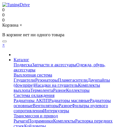
0
0
0
Корзина
×
В корзине нет ни одного товара
×
Каталог
Подвеска
Запчасти и аксессуары
Одежда, обувь,
аксессуары
Выхлопная система
Глушители
Резонаторы
Пламегасители
Даунпайпы
(downpipe)
Насадки на глушитель
Комплекты
выхлопа
Термолента
Разное
Коллекторы
Система охлаждения
Радиаторы АКПП
Радиаторы масляные
Радиаторы
основные
Вентиляторы
Разное
Фильтры нулевого
сопротивления
Интеркулеры
Трансмиссия и привод
Рычаги
Подрамники
Комплекты
Распорка передних
стоек
Койловеры