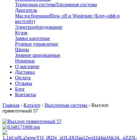
Тормозная система
Топливная система
Двигатель
Маслосборники
Blow off и Wastegate (Блоу-офф и
вестгейт)
Электрооборудование
Кузов
Замки капотные
Рулевое управление
Шины
Зимние шипованные
Новинки
О магазине
Доставка
Оплата
Отзывы
Блог
Контакты
Главная
›
Каталог
›
Выхлопная система
›
Выхлоп
прямоточный 57