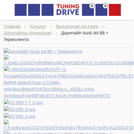
0
0
×
Главная
›
Каталог
›
Выхлопная система
›
Даунпайпы (downpipe)
›
Даунпайп Audi A4 B8 +
Термолента