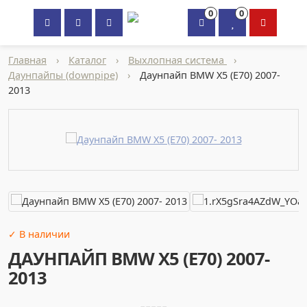
0
0
×
Главная
›
Каталог
›
Выхлопная система
›
Даунпайпы (downpipe)
›
Даунпайп BMW X5 (E70) 2007-
2013
✓ В наличии
ДАУНПАЙП BMW X5 (E70) 2007-
2013