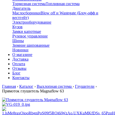
Тормозная система
Топливная система
Двигатель
Маслосборники
Blow off и Wastegate (Блоу-офф и
вестгейт)
Электрооборудование
Кузов
Замки капотные
Рулевое управление
Шины
Зимние шипованные
Новинки
О магазине
Доставка
Оплата
Отзывы
Блог
Контакты
Главная
›
Каталог
›
Выхлопная система
›
Глушители
›
Прямоток глушитель Magnaflow 63