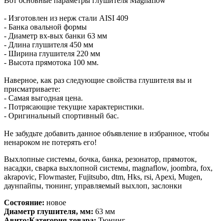
Вот основные параметры глушителя Magnaflow
- Изготовлен из нерж стали AISI 409
- Банка овальной формы
- Диаметр вх-вых банки 63 мм
- Длина глушителя 450 мм
- Ширина глушителя 220 мм
- Высота прямотока 100 мм.
Наверное, как раз следующие свойства глушителя вы и
присматриваете:
- Самая выгодная цена.
- Потрясающие текущие характеристики.
- Оригинальный спортивный бас.
Не забудьте добавить данное объявление в избранное, чтобы
ненароком не потерять его!
Выхлопные системы, бочка, банка, резонатор, прямоток,
насадки, сварка выхлопной системы, magnaflow, joombra, fox,
akrapovic, Flowmaster, Fujitsubo, dtm, Hks, rsi, Apexi, Mugen,
даунпайпы, тюнинг, управляемый выхлоп, заслонки
Состояние:
новое
Диаметр глушителя, мм:
63 мм
Авито:Категория товара:
Тюнинг