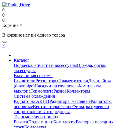
0
0
0
Корзина
×
В корзине нет ни одного товара
×
Каталог
Подвеска
Запчасти и аксессуары
Одежда, обувь,
аксессуары
Выхлопная система
Глушители
Резонаторы
Пламегасители
Даунпайпы
(downpipe)
Насадки на глушитель
Комплекты
выхлопа
Термолента
Разное
Коллекторы
Система охлаждения
Радиаторы АКПП
Радиаторы масляные
Радиаторы
основные
Вентиляторы
Разное
Фильтры нулевого
сопротивления
Интеркулеры
Трансмиссия и привод
Рычаги
Подрамники
Комплекты
Распорка передних
стоек
Койловеры