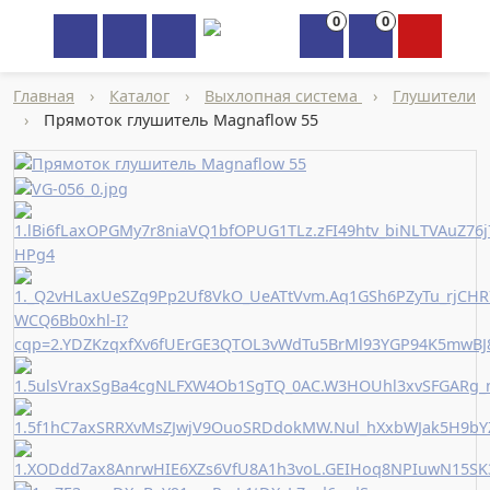
0
0
×
Главная
›
Каталог
›
Выхлопная система
›
Глушители
›
Прямотoк глушитель Magnаflow 55