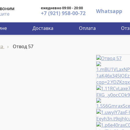
звоним
ежедневно 09:00 - 20:00
Whatsapp
+7 (921) 958-00-72
шите
ине
Доставка
Оплата
От
ма
›
Отвод 57