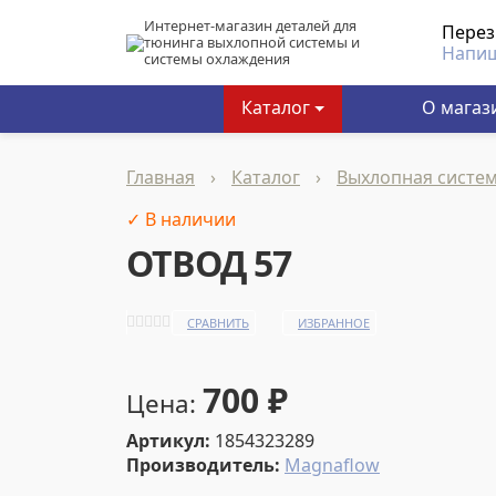
Интернет-магазин деталей для
Пере
тюнинга выхлопной системы и
Напи
системы охлаждения
Каталог
О магаз
Главная
›
Каталог
›
Выхлопная систе
✓ В наличии
ОТВОД 57
СРАВНИТЬ
ИЗБРАННОЕ
700
₽
Цена:
Артикул:
1854323289
Производитель:
Magnaflow