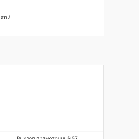
ять!
Выхлоп прямоточный 57