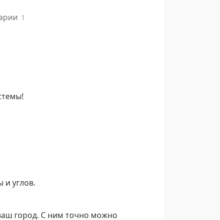
арии
1
стемы!
 и углов.
ваш город. С ним точно можно