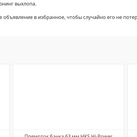
юнинг выхлопа.
е объявление в избранное, чтобы случайно его не потер
Прямоток банка 63 мм HKS Hi-Power