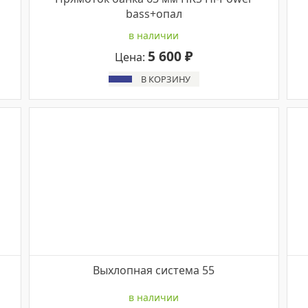
bass+опал
в наличии
5 600 ₽
Цена:
В КОРЗИНУ
Выхлопнaя cистема 55
в наличии