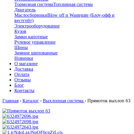
Тормозная система
Топливная система
Двигатель
Маслосборники
Blow off и Wastegate (Блоу-офф и
вестгейт)
Электрооборудование
Кузов
Замки капотные
Рулевое управление
Шины
Зимние шипованные
Новинки
О магазине
Доставка
Оплата
Отзывы
Блог
Контакты
Главная
›
Каталог
›
Выхлопная система
›
Прямоток выхлоп 63