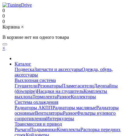
0
0
0
Корзина
×
В корзине нет ни одного товара
×
Каталог
Подвеска
Запчасти и аксессуары
Одежда, обувь,
аксессуары
Выхлопная система
Глушители
Резонаторы
Пламегасители
Даунпайпы
(downpipe)
Насадки на глушитель
Комплекты
выхлопа
Термолента
Разное
Коллекторы
Система охлаждения
Радиаторы АКПП
Радиаторы масляные
Радиаторы
основные
Вентиляторы
Разное
Фильтры нулевого
сопротивления
Интеркулеры
Трансмиссия и привод
Рычаги
Подрамники
Комплекты
Распорка передних
стоек
Койловеры