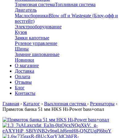
Тормозная система
Топливная система
Двигатель
Маслосборники
Blow off и Wastegate (Блоу-офф и
вестгейт)
Электрооборудование
Кузов
Замки капотные
Рулевое управление
Шины
Зимние шипованные
Новинки
О магазине
Доставка
Оплата
Отзывы
Блог
Контакты
Главная
›
Каталог
›
Выхлопная система
›
Резонаторы
›
Прямоток банка 51 мм HKS Hi-Power bass+опал