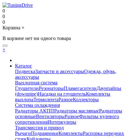
0
0
0
Корзина
×
В корзине нет ни одного товара
×
Каталог
Подвеска
Запчасти и аксессуары
Одежда, обувь,
аксессуары
Выхлопная система
Глушители
Резонаторы
Пламегасители
Даунпайпы
(downpipe)
Насадки на глушитель
Комплекты
выхлопа
Термолента
Разное
Коллекторы
Система охлаждения
Радиаторы АКПП
Радиаторы масляные
Радиаторы
основные
Вентиляторы
Разное
Фильтры нулевого
сопротивления
Интеркулеры
Трансмиссия и привод
Рычаги
Подрамники
Комплекты
Распорка передних
стоек
Койловеры