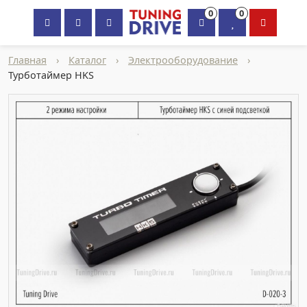
0
0
×
Главная
›
Каталог
›
Электрооборудование
›
Турботаймер HKS