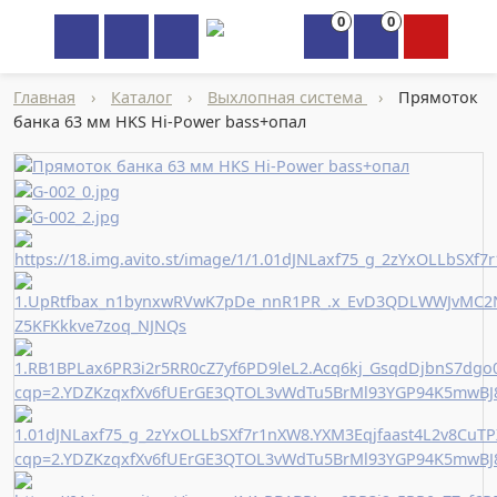
0
0
×
Главная
›
Каталог
›
Выхлопная система
›
Прямоток
банка 63 мм HKS Hi-Power bass+опал